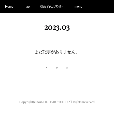
Home
map
初めてのお客様へ
menu
Ameblo
LINE
staff
Information
2023
.
03
まだ記事がありません。
1
2
3
Copyright(c)2016 LIL HAIR STUDIO All Rights Reserved