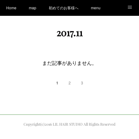
Home
map
初めてのお客様へ
menu
Ameblo
LINE
staff
Information
2017
.
11
まだ記事がありません。
1
2
3
Copyright(c)2016 LIL HAIR STUDIO All Rights Reserved