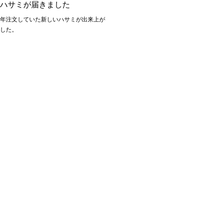
いハサミが届きました
去年注文していた新しいハサミが出来上が
ました。