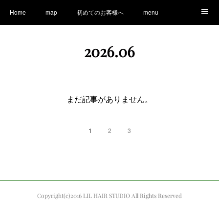
Home
map
初めてのお客様へ
menu
Ameblo
LINE
staff
Information
2026
.
06
まだ記事がありません。
1
2
3
Copyright(c)2016 LIL HAIR STUDIO All Rights Reserved