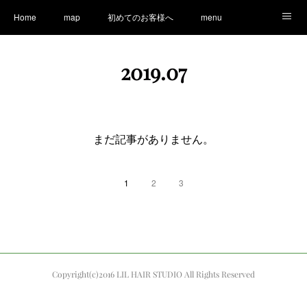
Home
map
初めてのお客様へ
menu
Ameblo
LINE
staff
Information
2019
.
07
まだ記事がありません。
1
2
3
Copyright(c)2016 LIL HAIR STUDIO All Rights Reserved