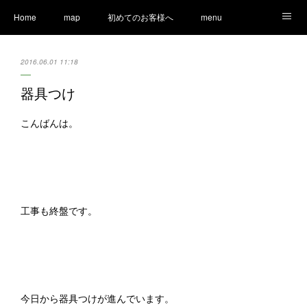
Home
map
初めてのお客様へ
menu
Ameblo
LINE
staff
Information
2016.06.01 11:18
器具つけ
こんばんは。
工事も終盤です。
今日から器具つけが進んでいます。