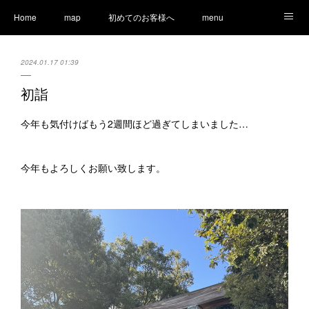
Home
map
初めてのお客様へ
menu
Ameblo
LINE
staff
Information
2024.01.17 01:39
初詣
今年も気付けばもう2週間ほど過ぎてしまいました…
今年もよろしくお願い致します。