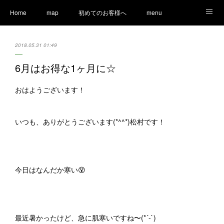
Home
map
初めてのお客様へ
menu
Ameblo
LINE
staff
Information
2018.05.31 01:49
6月はお得な1ヶ月に☆
おはようございます！
いつも、ありがとうございます(*^^*)松村です！
今日はなんだか寒い😵
最近暑かったけど、急に肌寒いですね〜(*´-`)