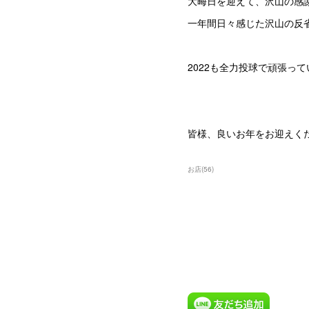
大晦日を迎えて、沢山の感
一年間日々感じた沢山の反
2022も全力投球で頑張っ
皆様、良いお年をお迎えくだ
お店
(
56
)