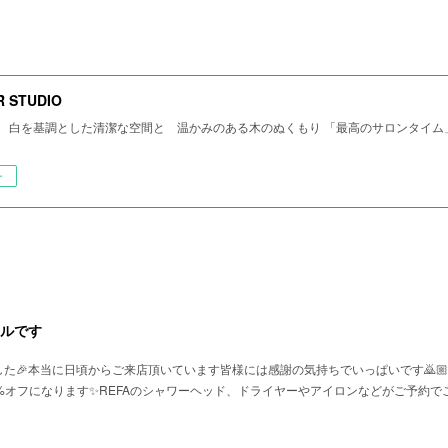
R STUDIO
tempo 白を基調とした清潔な空間と 温かみのある木のぬくもり 「最高のサロンタイ
ー
ールです
た🎉本当に日頃からご来店頂いています皆様には感謝の気持ちでいっぱいです🙇🏼🙇‍
%オフになります✨REFAのシャワーヘッド、ドライヤーやアイロンなどがご予約で