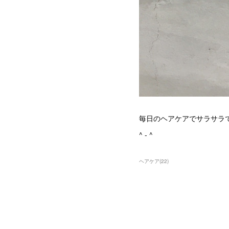
毎日のヘアケアでサラサラ
^ - ^
ヘアケア
(
22
)