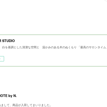
R STUDIO
tempo 白を基調とした清潔な空間と 温かみのある木のぬくもり 「最高のサロンタイ
ー
E by N.
れまして、商品が入荷してまいりました。